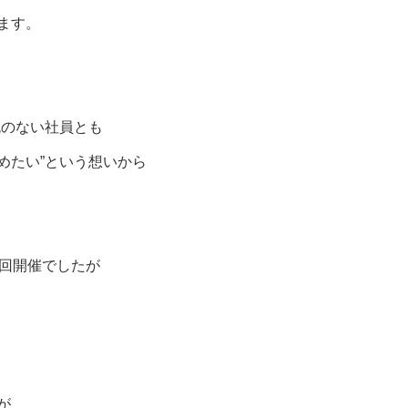
ます。
流のない社員とも
めたい”という想いから
。
5回開催でしたが
が