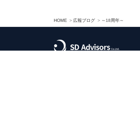
HOME
>
広報ブログ
>
～18周年～
〒103-0027
東京都中央区日本橋2-16-4
WORK BASE Nihombashi 6階
TEL. 03-6225-2275
FAX. 03-6225-2276