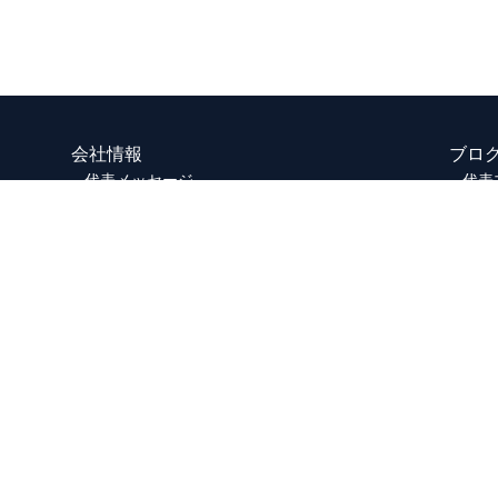
会社情報
ブロ
代表メッセージ
代表
会社概要
広報
サービス
個人
金融システム開発
サイ
Fintechサービス
お問
ニュース
サイ
採用情報
募集要項
動画一覧
社員の声